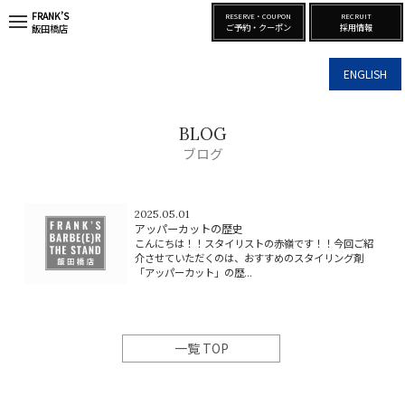
FRANK’S
RESERVE・COUPON
RECRUIT
t
ご予約・クーポン
採用情報
飯田橋店
o
g
g
ENGLISH
l
e
n
a
BLOG
v
i
ブログ
g
a
t
i
2025.05.01
o
アッパーカットの歴史
n
こんにちは！！スタイリストの赤嶺です！！今回ご紹
介させていただくのは、おすすめのスタイリング剤
「アッパーカット」の歴...
一覧 TOP